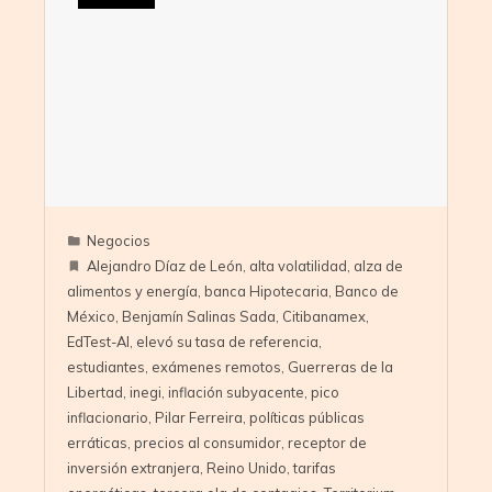
Negocios
Alejandro Díaz de León
,
alta volatilidad
,
alza de
alimentos y energía
,
banca Hipotecaria
,
Banco de
México
,
Benjamín Salinas Sada
,
Citibanamex
,
EdTest-AI
,
elevó su tasa de referencia
,
estudiantes
,
exámenes remotos
,
Guerreras de la
Libertad
,
inegi
,
inflación subyacente
,
pico
inflacionario
,
Pilar Ferreira
,
políticas públicas
erráticas
,
precios al consumidor
,
receptor de
inversión extranjera
,
Reino Unido
,
tarifas