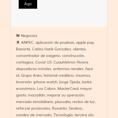
Ago
Negocios
ANPEC
,
aplicación de pruebas
,
apple pay
,
Banorte
,
Carlos Hank González
,
clientes
,
concentrador de oxigeno
,
construcción
,
contagios
,
Covid-19
,
Cuauhtémoc Rivera
,
dispositivos móviles
,
enfermos renales
,
face
id
,
Grupo Aries
,
historial crediticio
,
insumos
,
Inversión
,
iphone watch
,
Jorge Ojeda
,
lastre
económico
,
Los Cabos
,
MasterCard
,
mayor
gasto
,
mazatlán
,
mejorar su operación
,
mercado inmobiliario
,
plusvalia
,
recibo de luz
,
reforzar protocolos
,
Rosarito
,
Sinaloa.
,
sondeo de mercado
,
Tecnología
,
tercera ola