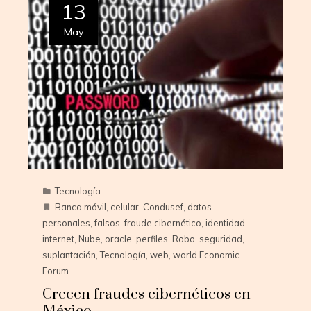
13
May
Tecnología
Banca móvil
,
celular
,
Condusef
,
datos
personales
,
falsos
,
fraude cibernético
,
identidad
,
internet
,
Nube
,
oracle
,
perfiles
,
Robo
,
seguridad
,
suplantación
,
Tecnología
,
web
,
world Economic
Forum
Crecen fraudes cibernéticos en
México