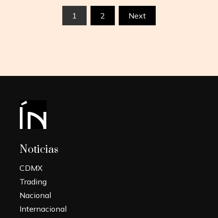
Paginación
1
2
Next
de
entradas
Noticias
CDMX
Trading
Nacional
Internacional