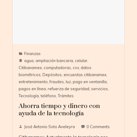
Finanzas
agua
,
ampliación bancaria
,
celular
,
Citibanamex
,
computadoras
,
cvv
,
datos
biométricos
,
Depósitos
,
encuestas citibanamex
,
entretenimiento
,
fraudes
,
luz
,
pago en ventanilla
,
pagos en línea
,
refuerza de seguridad
,
servicios
,
Tecnología
,
teléfono
,
Trámites
Ahorra tiempo y dinero con
ayuda de la tecnología
José Antonio Soto Aveleyra
0 Comments
Citibanamex Actualmente la tecnología nos