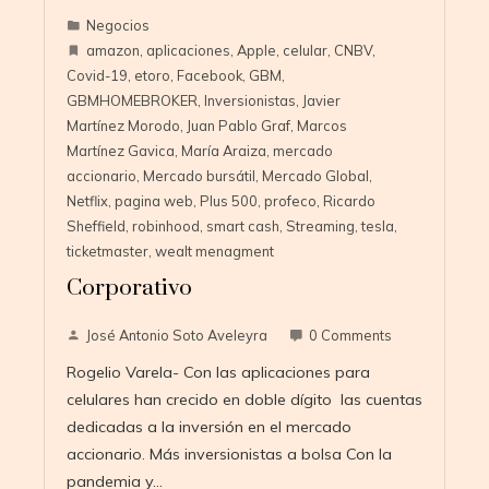
Negocios
amazon
,
aplicaciones
,
Apple
,
celular
,
CNBV
,
Covid-19
,
etoro
,
Facebook
,
GBM
,
GBMHOMEBROKER
,
Inversionistas
,
Javier
Martínez Morodo
,
Juan Pablo Graf
,
Marcos
Martínez Gavica
,
María Araiza
,
mercado
accionario
,
Mercado bursátil
,
Mercado Global
,
Netflix
,
pagina web
,
Plus 500
,
profeco
,
Ricardo
Sheffield
,
robinhood
,
smart cash
,
Streaming
,
tesla
,
ticketmaster
,
wealt menagment
Corporativo
José Antonio Soto Aveleyra
0 Comments
Rogelio Varela- Con las aplicaciones para
celulares han crecido en doble dígito las cuentas
dedicadas a la inversión en el mercado
accionario. Más inversionistas a bolsa Con la
pandemia y…