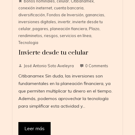
bonos nominales
,
celular
,
Citibanamex
,
conexión ineternet
,
cuenta bancaria
,
diversificación
,
Fondos de Inversión
,
ganancias
,
inversiones digitales
,
invertir
,
invierte desde tu
celular
,
pagares
,
planeación fianciera
,
Plazo
,
rendiminetos
,
riesgos
,
servicios en línea
,
Tecnologia
Invierte desde tu celular
José Antonio Soto Aveleyra
0 Comments
Citibanamex Sin duda, las inversiones son
fundamentales en la planeación financiera, ya
que permiten multiplicar tu dinero en el tiempo.
Además, podemos aprovechar la tecnología
para simplificar esta actividad y…
Leer más