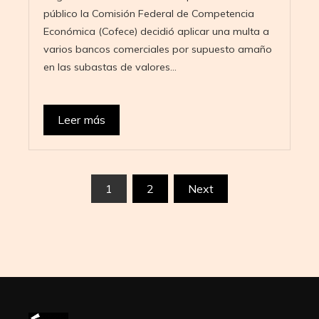
público la Comisión Federal de Competencia
Económica (Cofece) decidió aplicar una multa a
varios bancos comerciales por supuesto amaño
en las subastas de valores…
Leer más
Paginación
1
2
Next
de
entradas