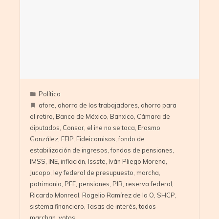
Política
afore
,
ahorro de los trabajadores
,
ahorro para
el retiro
,
Banco de México
,
Banxico
,
Cámara de
diputados
,
Consar
,
el ine no se toca
,
Erasmo
González
,
FEIP
,
Fideicomisos
,
fondo de
estabilización de ingresos
,
fondos de pensiones
,
IMSS
,
INE
,
inflación
,
Issste
,
Iván Pliego Moreno
,
Jucopo
,
ley federal de presupuesto
,
marcha
,
patrimonio
,
PEF
,
pensiones
,
PIB
,
reserva federal
,
Ricardo Monreal
,
Rogelio Ramírez de la O
,
SHCP
,
sistema financiero
,
Tasas de interés
,
todos
marchan
,
votos