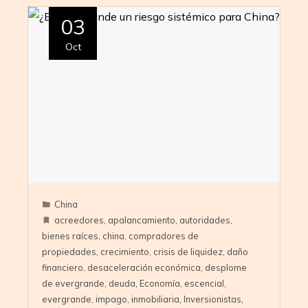
03
Oct
China
acreedores
,
apalancamiento
,
autoridades
,
bienes raíces
,
china
,
compradores de
propiedades
,
crecimiento
,
crisis de liquidez
,
daño
financiero
,
desaceleración económica
,
desplome
de evergrande
,
deuda
,
Economía
,
escencial
,
evergrande
,
impago
,
inmobiliaria
,
Inversionistas
,