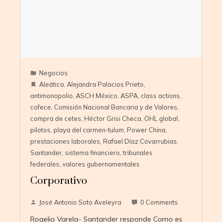
Negocios
Aleática
,
Alejandra Palacios Prieto
,
antimonopolio
,
ASCH México
,
ASPA
,
class actions
,
cofece
,
Comisión Nacional Bancaria y de Valores
,
compra de cetes
,
Héctor Grisi Checa
,
OHL global
,
pilotos
,
playa del carmen-tulum
,
Power China
,
prestaciones laborales
,
Rafael Díaz Covarrubias
,
Santander
,
sistema financiero
,
tribunales
federales
,
valores gubernamentales
Corporativo
José Antonio Soto Aveleyra
0 Comments
Rogelio Varela- Santander responde Como es