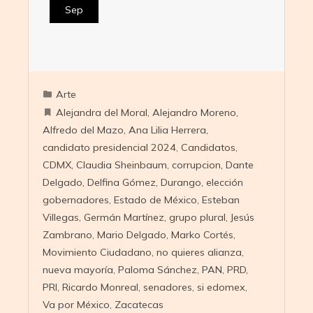
Sep
Arte
Alejandra del Moral
,
Alejandro Moreno
,
Alfredo del Mazo
,
Ana Lilia Herrera
,
candidato presidencial 2024
,
Candidatos
,
CDMX
,
Claudia Sheinbaum
,
corrupcion
,
Dante
Delgado
,
Delfina Gómez
,
Durango
,
elección
gobernadores
,
Estado de México
,
Esteban
Villegas
,
Germán Martínez
,
grupo plural
,
Jesús
Zambrano
,
Mario Delgado
,
Marko Cortés
,
Movimiento Ciudadano
,
no quieres alianza
,
nueva mayoría
,
Paloma Sánchez
,
PAN
,
PRD
,
PRI
,
Ricardo Monreal
,
senadores
,
si edomex
,
Va por México
,
Zacatecas