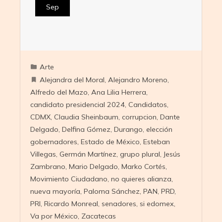
Sep
Arte
Alejandra del Moral
,
Alejandro Moreno
,
Alfredo del Mazo
,
Ana Lilia Herrera
,
candidato presidencial 2024
,
Candidatos
,
CDMX
,
Claudia Sheinbaum
,
corrupcion
,
Dante
Delgado
,
Delfina Gómez
,
Durango
,
elección
gobernadores
,
Estado de México
,
Esteban
Villegas
,
Germán Martínez
,
grupo plural
,
Jesús
Zambrano
,
Mario Delgado
,
Marko Cortés
,
Movimiento Ciudadano
,
no quieres alianza
,
nueva mayoría
,
Paloma Sánchez
,
PAN
,
PRD
,
PRI
,
Ricardo Monreal
,
senadores
,
si edomex
,
Va por México
,
Zacatecas