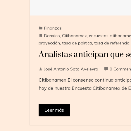
Finanzas
Banxico
,
Citibanamex
,
encuestas citibanam
proyección
,
tasa de política
,
tasa de referencia
Analistas anticipan que s
José Antonio Soto Aveleyra
0 Commen
Citibanamex El consenso continúa anticipa
hoy de nuestra Encuesta Citibanamex de 
Leer más