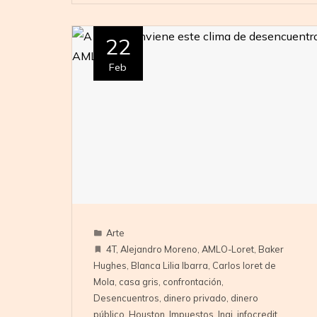
22
Feb
Arte
4T
,
Alejandro Moreno
,
AMLO-Loret
,
Baker
Hughes
,
Blanca Lilia Ibarra
,
Carlos loret de
Mola
,
casa gris
,
confrontación
,
Desencuentros
,
dinero privado
,
dinero
público
,
Houston
,
Impuestos
,
Inai
,
infocredit
,