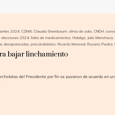
rantes 2024
,
CDMX
,
Claudia Sheinbaum
,
clima de odio
,
CNDH
,
conse
,
elecciones 2024
,
falta de medicamentos
,
Hidalgo
,
Julio Menchaca
,
as desaparecidas
,
precandidatos
,
Ricardo Monreal
,
Rosario Piedra
,
ra bajar linchamiento
rcholatas del Presidente por fin se pusieron de acuerdo en un
…