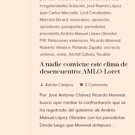
irregularidades licitación
,
José Ramón López
,
Juan Carlos Mercado
,
Lord Cacahuates
,
Marcelo Ebrard
,
mexicanos
,
oposición
,
opositores
,
pasaportes
,
periodistas
,
presidente Andrés Manuel López Obrador
,
PRI
,
Relaciones exteriores
,
Ricardo Monreal
,
Roberto Velasco
,
Rolando Zapata
,
secrecía
,
víctimas
,
violar
,
Xóchitl Gálvez
,
Yucatán
A nadie conviene este clima de
desencuentro: AMLO-Loret
Adrián Campos
0 Comments
Por: José Antonio Chávez Ricardo Monreal
buscó ayer mediar la confrontación que se
ha registrado del gobierno de Andrés
Manuel López Obrador con los periodistas.
Desde luego que Monreal antepuso…