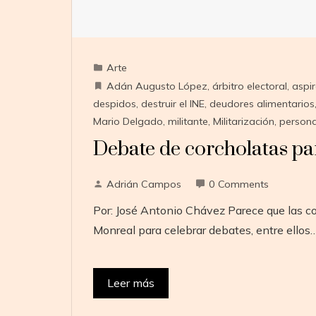
Arte
Adán Augusto López
,
árbitro electoral
,
aspi
despidos
,
destruir el INE
,
deudores alimentarios
Mario Delgado
,
militante
,
Militarización
,
person
Debate de corcholatas pa
Adrián Campos
0 Comments
Por: José Antonio Chávez Parece que las co
Monreal para celebrar debates, entre ellos
Leer más