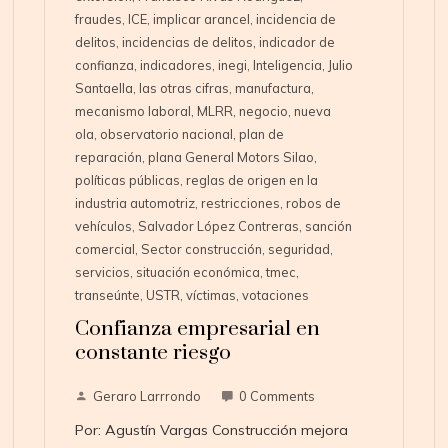
fraudes
,
ICE
,
implicar arancel
,
incidencia de
delitos
,
incidencias de delitos
,
indicador de
confianza
,
indicadores
,
inegi
,
Inteligencia
,
Julio
Santaella
,
las otras cifras
,
manufactura
,
mecanismo laboral
,
MLRR
,
negocio
,
nueva
ola
,
observatorio nacional
,
plan de
reparación
,
plana General Motors Silao
,
políticas públicas
,
reglas de origen en la
industria automotriz
,
restricciones
,
robos de
vehículos
,
Salvador López Contreras
,
sanción
comercial
,
Sector construcción
,
seguridad
,
servicios
,
situación económica
,
tmec
,
transeúnte
,
USTR
,
víctimas
,
votaciones
Confianza empresarial en
constante riesgo
Geraro Larrrondo
0 Comments
Por: Agustín Vargas Construcción mejora