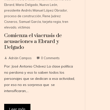
Ebrard
,
Mario Delgado
,
Nuevo León
,
presidente Andrés Manuel López Obrador
,
proceso de construcción
,
Rene Juárez
Cisneros
,
Samuel Garcìa
,
tarjeta regia
,
tren
elevado
,
víctimas
Comienza el viacrusis de
acusaciones a Ebrard y
Delgado
Adrián Campos
0 Comments
Por: José Antonio Chávez La clase política
no perdona y eso lo saben todos los
personajes que se dedican a esa actividad,
por eso no es sorpresa que se
intensificaran,…
Leer más