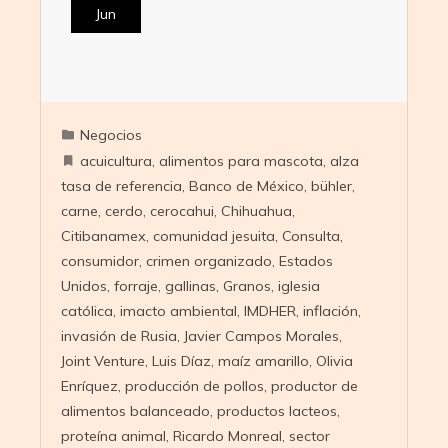
Jun
Negocios
acuicultura
,
alimentos para mascota
,
alza
tasa de referencia
,
Banco de México
,
bühler
,
carne
,
cerdo
,
cerocahui
,
Chihuahua
,
Citibanamex
,
comunidad jesuita
,
Consulta
,
consumidor
,
crimen organizado
,
Estados
Unidos
,
forraje
,
gallinas
,
Granos
,
iglesia
católica
,
imacto ambiental
,
IMDHER
,
inflación
,
invasión de Rusia
,
Javier Campos Morales
,
Joint Venture
,
Luis Díaz
,
maíz amarillo
,
Olivia
Enríquez
,
producción de pollos
,
productor de
alimentos balanceado
,
productos lacteos
,
proteína animal
,
Ricardo Monreal
,
sector