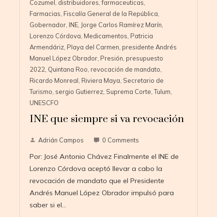
Cozumel
,
distribuidores
,
farmaceuticas
,
Farmacias
,
Fiscalía General de la República
,
Gobernador
,
INE
,
Jorge Carlos Ramírez Marín
,
Lorenzo Córdova
,
Medicamentos
,
Patricia
Armendáriz
,
Playa del Carmen
,
presidente Andrés
Manuel López Obrador
,
Presión
,
presupuesto
2022
,
Quintana Roo
,
revocación de mandato
,
Ricardo Monreal
,
Riviera Maya
,
Secretario de
Turismo
,
sergio Gutierrez
,
Suprema Corte
,
Tulum
,
UNESCFO
INE que siempre si va revocación
Adrián Campos
0 Comments
Por: José Antonio Chávez Finalmente el INE de
Lorenzo Córdova aceptó llevar a cabo la
revocación de mandato que el Presidente
Andrés Manuel López Obrador impulsó para
saber si el…