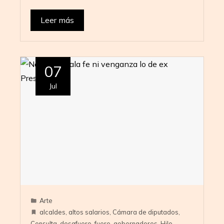
Leer más
07
Jul
Arte
alcaldes
,
altos salarios
,
Cámara de diputados
,
Consulta
,
desafuero
,
fuero
,
gobernadores
,
Hilo