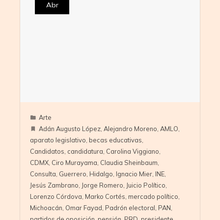
Abr
Arte
Adán Augusto López
,
Alejandro Moreno
,
AMLO
,
aparato legislativo
,
becas educativas
,
Candidatos
,
candidatura
,
Carolina Viggiano
,
CDMX
,
Ciro Murayama
,
Claudia Sheinbaum
,
Consulta
,
Guerrero
,
Hidalgo
,
Ignacio Mier
,
INE
,
Jesús Zambrano
,
Jorge Romero
,
Juicio Político
,
Lorenzo Córdova
,
Marko Cortés
,
mercado político
,
Michoacán
,
Omar Fayad
,
Padrón electoral
,
PAN
,
partidos de oposición
,
pensión
,
PRD
,
presidente