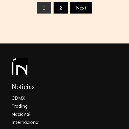
Paginación
1
2
Next
de
entradas
Noticias
CDMX
Trading
Nacional
Internacional