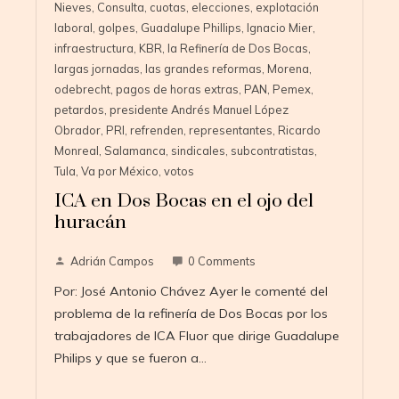
Nieves
,
Consulta
,
cuotas
,
elecciones
,
explotación
laboral
,
golpes
,
Guadalupe Phillips
,
Ignacio Mier
,
infraestructura
,
KBR
,
la Refinería de Dos Bocas
,
largas jornadas
,
las grandes reformas
,
Morena
,
odebrecht
,
pagos de horas extras
,
PAN
,
Pemex
,
petardos
,
presidente Andrés Manuel López
Obrador
,
PRI
,
refrenden
,
representantes
,
Ricardo
Monreal
,
Salamanca
,
sindicales
,
subcontratistas
,
Tula
,
Va por México
,
votos
ICA en Dos Bocas en el ojo del
huracán
Adrián Campos
0 Comments
Por: José Antonio Chávez Ayer le comenté del
problema de la refinería de Dos Bocas por los
trabajadores de ICA Fluor que dirige Guadalupe
Philips y que se fueron a…