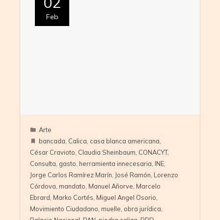
02
Feb
Arte
bancada
,
Calica
,
casa blanca americana
,
César Cravioto
,
Claudia Sheinbaum
,
CONACYT
,
Consulta
,
gasto
,
herramienta innecesaria
,
INE
,
Jorge Carlos Ramírez Marín
,
José Ramón
,
Lorenzo
Córdova
,
mandato
,
Manuel Añorve
,
Marcelo
Ebrard
,
Marko Cortés
,
Miguel Angel Osorio
,
Movimiento Ciudadano
,
muelle
,
obra jurídica
,
Palacio Nacional
,
PAN
,
piedra caliza
,
PRD
,