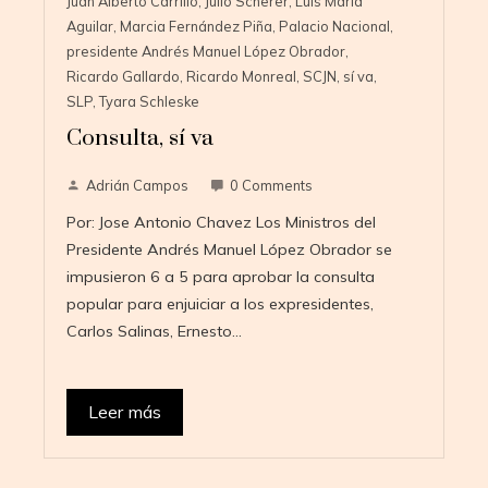
Juan Alberto Carrillo
,
Julio Scherer
,
Luis María
Aguilar
,
Marcia Fernández Piña
,
Palacio Nacional
,
presidente Andrés Manuel López Obrador
,
Ricardo Gallardo
,
Ricardo Monreal
,
SCJN
,
sí va
,
SLP
,
Tyara Schleske
Consulta, sí va
Adrián Campos
0 Comments
Por: Jose Antonio Chavez Los Ministros del
Presidente Andrés Manuel López Obrador se
impusieron 6 a 5 para aprobar la consulta
popular para enjuiciar a los expresidentes,
Carlos Salinas, Ernesto…
Leer más