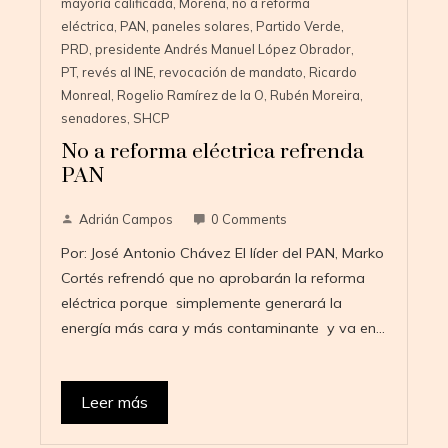
mayoría calificada
,
Morena
,
no a reforma
eléctrica
,
PAN
,
paneles solares
,
Partido Verde
,
PRD
,
presidente Andrés Manuel López Obrador
,
PT
,
revés al INE
,
revocación de mandato
,
Ricardo
Monreal
,
Rogelio Ramírez de la O
,
Rubén Moreira
,
senadores
,
SHCP
No a reforma eléctrica refrenda
PAN
Adrián Campos
0 Comments
Por: José Antonio Chávez El líder del PAN, Marko
Cortés refrendó que no aprobarán la reforma
eléctrica porque simplemente generará la
energía más cara y más contaminante y va en…
Leer más