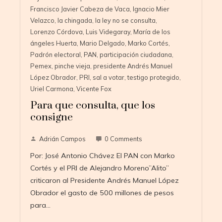
Francisco Javier Cabeza de Vaca
,
Ignacio Mier
Velazco
,
la chingada
,
la ley no se consulta
,
Lorenzo Córdova
,
Luis Videgaray
,
María de los
ángeles Huerta
,
Mario Delgado
,
Marko Cortés
,
Padrón electoral
,
PAN
,
participación ciudadana
,
Pemex
,
pinche vieja
,
presidente Andrés Manuel
López Obrador
,
PRI
,
sal a votar
,
testigo protegido
,
Uriel Carmona
,
Vicente Fox
Para que consulta, que los
consigne
Adrián Campos
0 Comments
Por: José Antonio Chávez El PAN con Marko
Cortés y el PRI de Alejandro Moreno”Alito”
criticaron al Presidente Andrés Manuel López
Obrador el gasto de 500 millones de pesos
para…