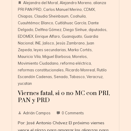
Alejandra del Moral
,
Alejandro Moreno
,
alianza
PRI PAN PRD
,
Carlos Manuel Merino
,
CDMX
,
Chiapas
,
Claudia Sheinbaum
,
Coahuila
,
Cuauhtémoc Blanco
,
Cuitláhuac García
,
Dante
Delgado
,
Delfina Gómez
,
Diego Sinhue
,
diputados
,
EDOMEX
,
Enrique Alfaro
,
Guanajuato
,
Guardia
Nacional
,
INE
,
Jalisco
,
Jesús Zambrano
,
Juan
Zepeda
,
leyes secundarias
,
Marko Cortés
,
Mauricio Vila
,
Miguel Barbosa
,
Morelos
,
Movimiento Ciudadano
,
reforma eléctrica
,
reformas constitucionales
,
Ricardo Monreal
,
Rutilo
Escandón Cadenas
,
Senado
,
Tabasco
,
Veracruz
,
yucatan
Viernes fatal, si o no MC con PRI,
PAN y PRD
Adrián Campos
0 Comments
Por: José Antonio Chávez El próximo viernes
vence el plazo para amarrar las alianzas para