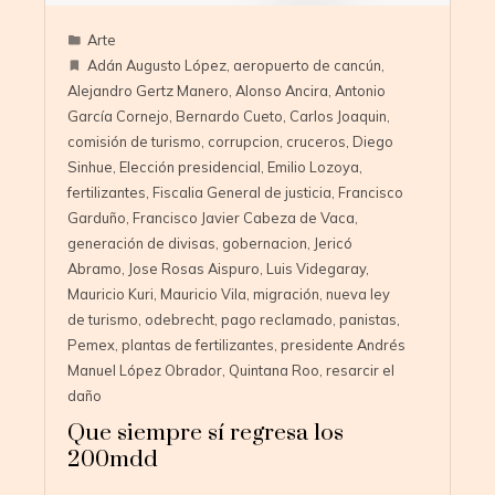
Arte
Adán Augusto López
,
aeropuerto de cancún
,
Alejandro Gertz Manero
,
Alonso Ancira
,
Antonio
García Cornejo
,
Bernardo Cueto
,
Carlos Joaquin
,
comisión de turismo
,
corrupcion
,
cruceros
,
Diego
Sinhue
,
Elección presidencial
,
Emilio Lozoya
,
fertilizantes
,
Fiscalia General de justicia
,
Francisco
Garduño
,
Francisco Javier Cabeza de Vaca
,
generación de divisas
,
gobernacion
,
Jericó
Abramo
,
Jose Rosas Aispuro
,
Luis Videgaray
,
Mauricio Kuri
,
Mauricio Vila
,
migración
,
nueva ley
de turismo
,
odebrecht
,
pago reclamado
,
panistas
,
Pemex
,
plantas de fertilizantes
,
presidente Andrés
Manuel López Obrador
,
Quintana Roo
,
resarcir el
daño
Que siempre sí regresa los
200mdd