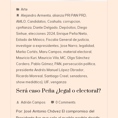
Arte
Alejandro Armenta
,
alianza PRI PAN PRD
,
AMLO
,
Candidatos
,
Coahuila
,
corrupcion
,
cpnfianza
,
Dante Delgado
,
Depósitos
,
Diego
Sinhue
,
elecciones 2024
,
Enrique Peña Nieto
,
Estado de México
,
Fiscalia General de justicia
,
investigar a expresidentes
,
Jose Narro
,
legalidad
,
Marko Cortés
,
Maru Campos
,
material electoral
,
Mauricio Kuri
,
Mauricio Vila
,
MC
,
Olga Sánchez
Cordero
,
Pablo Gómez
,
PAN
,
persecución política
,
presidente Andrés Manuel López Obrador
,
Ricardo Monreal
,
Santiago Creel
,
senadores
,
show mediático}
,
UIF
,
venganza
Será caso Peña ¿legal o electoral?
Adrián Campos
0 Comments
Por: José Antonio Chávez El compromiso del
Presidente fue que solo el pueblo podría decidir