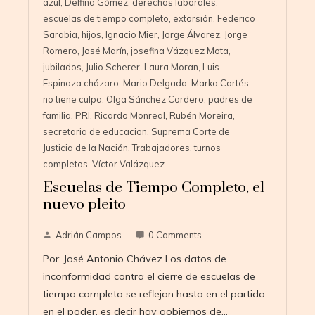
azul
,
Delfina Gómez
,
derechos laborales
,
escuelas de tiempo completo
,
extorsión
,
Federico
Sarabia
,
hijos
,
Ignacio Mier
,
Jorge Álvarez
,
Jorge
Romero
,
José Marín
,
josefina Vázquez Mota
,
jubilados
,
Julio Scherer
,
Laura Moran
,
Luis
Espinoza cházaro
,
Mario Delgado
,
Marko Cortés
,
no tiene culpa
,
Olga Sánchez Cordero
,
padres de
familia
,
PRI
,
Ricardo Monreal
,
Rubén Moreira
,
secretaria de educacion
,
Suprema Corte de
Justicia de la Nación
,
Trabajadores
,
turnos
completos
,
Víctor Valázquez
Escuelas de Tiempo Completo, el
nuevo pleito
Adrián Campos
0 Comments
Por: José Antonio Chávez Los datos de
inconformidad contra el cierre de escuelas de
tiempo completo se reflejan hasta en el partido
en el poder, es decir hay gobiernos de…