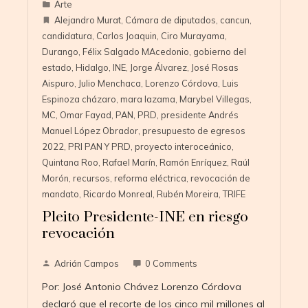
Arte
Alejandro Murat
,
Cámara de diputados
,
cancun
,
candidatura
,
Carlos Joaquin
,
Ciro Murayama
,
Durango
,
Félix Salgado MAcedonio
,
gobierno del
estado
,
Hidalgo
,
INE
,
Jorge Álvarez
,
José Rosas
Aispuro
,
Julio Menchaca
,
Lorenzo Córdova
,
Luis
Espinoza cházaro
,
mara lazama
,
Marybel Villegas
,
MC
,
Omar Fayad
,
PAN
,
PRD
,
presidente Andrés
Manuel López Obrador
,
presupuesto de egresos
2022
,
PRI PAN Y PRD
,
proyecto interoceánico
,
Quintana Roo
,
Rafael Marín
,
Ramón Enríquez
,
Raúl
Morón
,
recursos
,
reforma eléctrica
,
revocación de
mandato
,
Ricardo Monreal
,
Rubén Moreira
,
TRIFE
Pleito Presidente-INE en riesgo
revocación
Adrián Campos
0 Comments
Por: José Antonio Chávez Lorenzo Córdova
declaró que el recorte de los cinco mil millones al