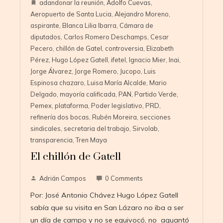
adandonar la reunión
,
Adolfo Cuevas
,
Aeropuerto de Santa Lucia
,
Alejandro Moreno
,
aspirante
,
Blanca Lilia Ibarra
,
Cámara de
diputados
,
Carlos Romero Deschamps
,
Cesar
Pecero
,
chillón de Gatel
,
controversia
,
Elizabeth
Pérez
,
Hugo López Gatell
,
ifetel
,
Ignacio Mier
,
Inai
,
Jorge Álvarez
,
Jorge Romero
,
Jucopo
,
Luis
Espinosa chazaro
,
Luisa María Alcalde
,
Mario
Delgado
,
mayoría calificada
,
PAN
,
Partido Verde
,
Pemex
,
plataforma
,
Poder legislativo
,
PRD
,
refinería dos bocas
,
Rubén Moreira
,
secciones
sindicales
,
secretaria del trabajo
,
Sirvolab
,
transparencia
,
Tren Maya
El chillón de Gatell
Adrián Campos
0 Comments
Por: José Antonio Chávez Hugo López Gatell
sabía que su visita en San Lázaro no iba a ser
un día de campo y no se equivocó, no aguantó