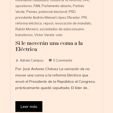
mivimiento ciudadano
,
modificar la reforma
,
OHL
,
opositores
,
PAN
,
Parlamento abierto
,
Partido
Verde
,
Pemex
,
potencial electoral
,
PRD
,
presidente Andrés Manuel López Obrador
,
PRI
,
reforma eléctrica
,
repsol
,
revocación de mandato
,
Rubén Moreira
,
sociedades de autoconsumo
,
transitorios
,
Víctor Varela
,
voto
Si le moverán una coma a la
Eléctrica
Adrián Campos
0 Comments
Por: José Antonio Chávez La cerrazón de no
mover una coma a la reforma Eléctrica que
envió el Presidente de la República al Congreso,
prácticamente quedó sepultada. El líder de…
Leer más