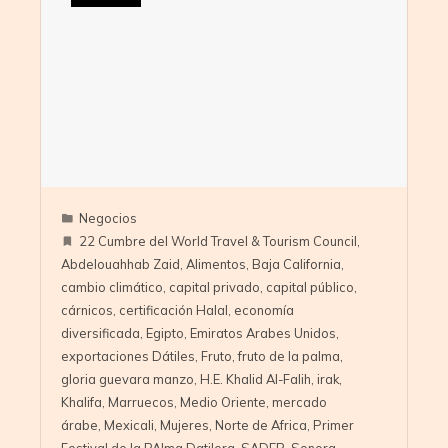
Negocios
22 Cumbre del World Travel & Tourism Council
,
Abdelouahhab Zaid
,
Alimentos
,
Baja California
,
cambio climático
,
capital privado
,
capital público
,
cárnicos
,
certificación Halal
,
economía
diversificada
,
Egipto
,
Emiratos Arabes Unidos
,
exportaciones Dátiles
,
Fruto
,
fruto de la palma
,
gloria guevara manzo
,
H.E. Khalid Al-Falih
,
irak
,
Khalifa
,
Marruecos
,
Medio Oriente
,
mercado
árabe
,
Mexicali
,
Mujeres
,
Norte de Africa
,
Primer
Festival de la PAlma Datilera
,
SADER
,
Sonora
,