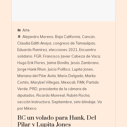
Arte
Alejandro Moreno
,
Baja California
,
Cancún
,
Claudia Edith Anaya
,
congreso de Tamaulipas
,
Eduardo Ramírez
,
elecciones 2021
,
Encuentro
solidario
,
FGR
,
Francisco Javier Cabeza de Vaca
,
Hugo Erik Flores
,
Jaime Bonilla
,
Jesús Zambrano
,
Jorge Hank Rhon
,
Juicio Político
,
Lupita Jones
,
Mariana del Pilar Avila
,
Mario Delgado
,
Marko
Cortés
,
Marybel Villegas
,
Mexicali
,
PAN
,
Partido
Verde
,
PRD
,
presidenta de la cámara de
diputados
,
Ricardo Monreal
,
Rubén Rocha
,
sección Instructora
,
Septiembre
,
simi-blindaje
,
Va
por México
BC un volado para Hank, Del
Pilar y Lupita Jones