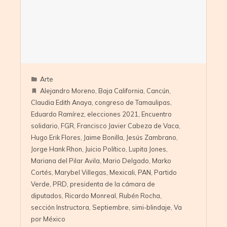
Arte
Alejandro Moreno
,
Baja California
,
Cancún
,
Claudia Edith Anaya
,
congreso de Tamaulipas
,
Eduardo Ramírez
,
elecciones 2021
,
Encuentro
solidario
,
FGR
,
Francisco Javier Cabeza de Vaca
,
Hugo Erik Flores
,
Jaime Bonilla
,
Jesús Zambrano
,
Jorge Hank Rhon
,
Juicio Político
,
Lupita Jones
,
Mariana del Pilar Avila
,
Mario Delgado
,
Marko
Cortés
,
Marybel Villegas
,
Mexicali
,
PAN
,
Partido
Verde
,
PRD
,
presidenta de la cámara de
diputados
,
Ricardo Monreal
,
Rubén Rocha
,
sección Instructora
,
Septiembre
,
simi-blindaje
,
Va
por México