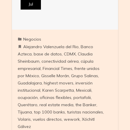
Jul
Negocios
Alejandro Valenzuela del Rio
,
Banco
Azteca
,
base de datos
,
CDMX
,
Claudia
Sheinbaum
,
conectividad aérea
,
cúpula
empresarial
,
Financial Times
,
frente unidos
por México
,
Gisselle Morán
,
Grupo Salinas
,
Guadalajara
,
highest movers
,
inversión
institucional
,
Karen Scarpetta
,
Mexicali
,
ocupación
,
oficinas flexibles
,
portafolii
,
Querétaro
,
real estate media
,
the Banker
,
Tijuana
,
top 1000 banks
,
turistas nacionales
,
Volaris
,
vuelos directos
,
wework
,
Xóchitl
Gálvez