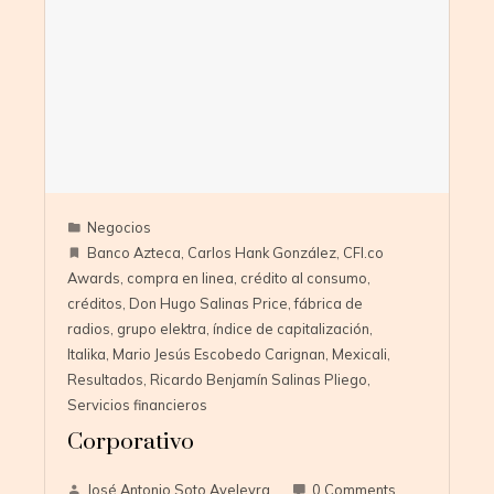
Negocios
Banco Azteca
,
Carlos Hank González
,
CFI.co
Awards
,
compra en linea
,
crédito al consumo
,
créditos
,
Don Hugo Salinas Price
,
fábrica de
radios
,
grupo elektra
,
índice de capitalización
,
Italika
,
Mario Jesús Escobedo Carignan
,
Mexicali
,
Resultados
,
Ricardo Benjamín Salinas Pliego
,
Servicios financieros
Corporativo
José Antonio Soto Aveleyra
0 Comments