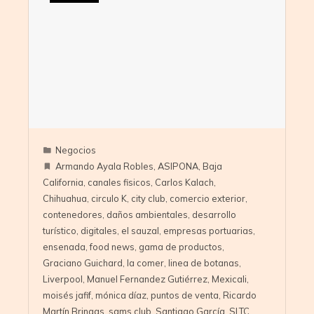
Negocios
Armando Ayala Robles
,
ASIPONA
,
Baja
California
,
canales fisicos
,
Carlos Kalach
,
Chihuahua
,
circulo K
,
city club
,
comercio exterior
,
contenedores
,
daños ambientales
,
desarrollo
turístico
,
digitales
,
el sauzal
,
empresas portuarias
,
ensenada
,
food news
,
gama de productos
,
Graciano Guichard
,
la comer
,
linea de botanas
,
Liverpool
,
Manuel Fernandez Gutiérrez
,
Mexicali
,
moisés jafif
,
mónica díaz
,
puntos de venta
,
Ricardo
Martín Bringas
,
sams club
,
Santiago García
,
SLTC
,